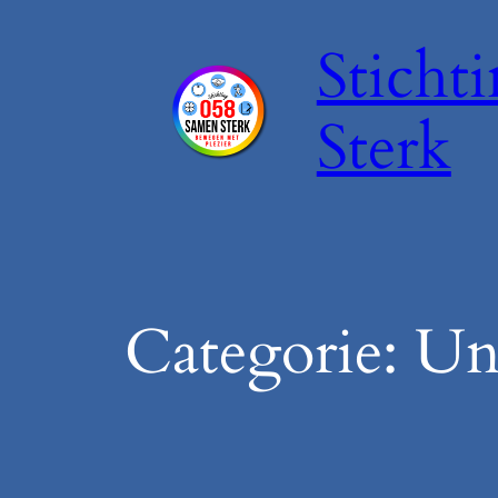
Ga
Sticht
naar
de
inhoud
Sterk
Categorie:
Un